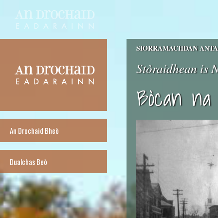
SIORRAMACHDAN ANTAI
Stòraidhean is
Bòcan na 
An Drochaid Bheò
Dualchas Beò