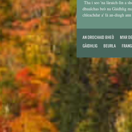
Tha i seo 'na làraich-lìn a sh
dhualchas beò na Gàidhlig mar
chleachdar a' là an-diugh an
AN DROCHAID BHEÒ
M’AR D
GÀIDHLIG
BEURLA
FRANG