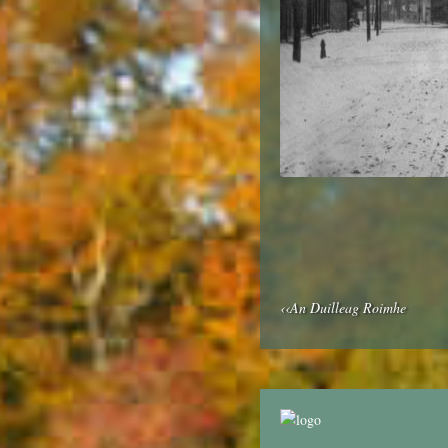
‹‹An Duilleag Roimhe