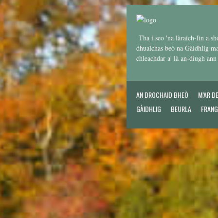
Tha i seo 'na làraich-lìn a sh
dhualchas beò na Gàidhlig mar
chleachdar a' là an-diugh an
AN DROCHAID BHEÒ
M’AR D
GÀIDHLIG
BEURLA
FRANG