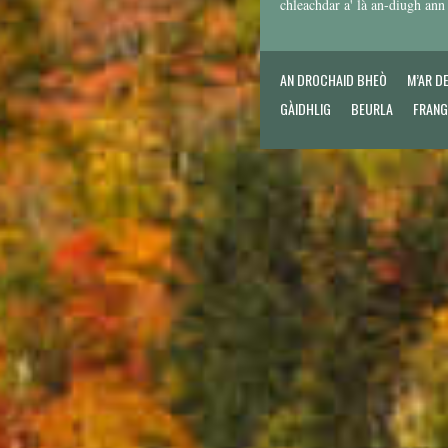
chleachdar a' là an-diugh an
AN DROCHAID BHEÒ
M’AR D
GÀIDHLIG
BEURLA
FRANG