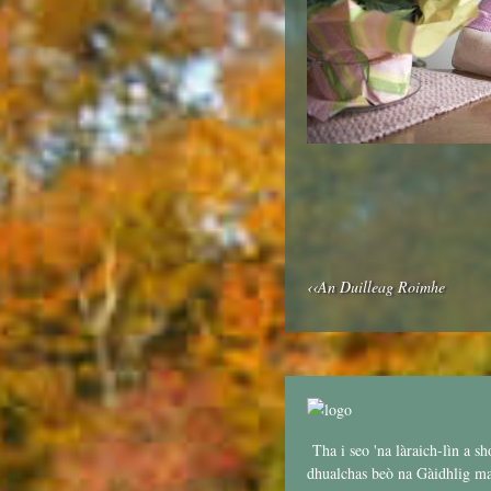
‹‹An Duilleag Roimhe
Tha i seo 'na làraich-lìn a sh
dhualchas beò na Gàidhlig mar