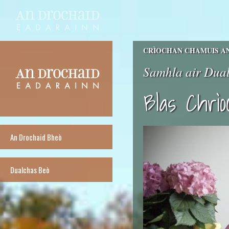
CRÌOCHAN CHAMUIS A
Samhla air Dual
Blas Chrì
An Drochaid Bheò
Dualchas Beò