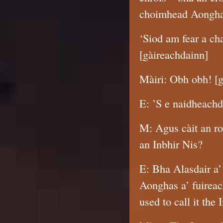
choimhead Aonghas 
‘Siod am fear a ch
[gàireachdainn]
Màiri: Obh obh! [g
E: ’S e naidheachd 
M: Agus càit an ro
an Inbhir Nis?
E: Bha Alasdair a’
Aonghas a’ fuireac
used to call it the I