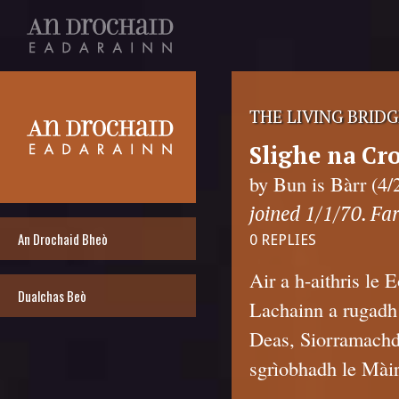
THE LIVING BRIDG
Slighe na Cro
by Bun is Bàrr (4/
joined 1/1/70. Far
An Drochaid Bheò
0 REPLIES
Air a h-aithris le
Dualchas Beò
Lachainn a rugadh
Deas, Siorramachd A
sgrìobhadh le Màir