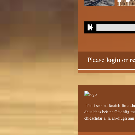
login
re
Please
or
Tha i seo 'na làraich-lìn a sh
dhualchas beò na Gàidhlig mar
chleachdar a' là an-diugh an