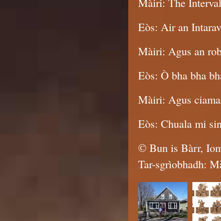
Màiri: The Interva
Eòs: Air an Intarav
Màiri: Agus an rob
Eòs: Ò bha bha bh
Màiri: Agus ciamar
Eòs: Chuala mi sin
© Bun is Bàrr, Iom
Tar-sgrìobhadh: Mà