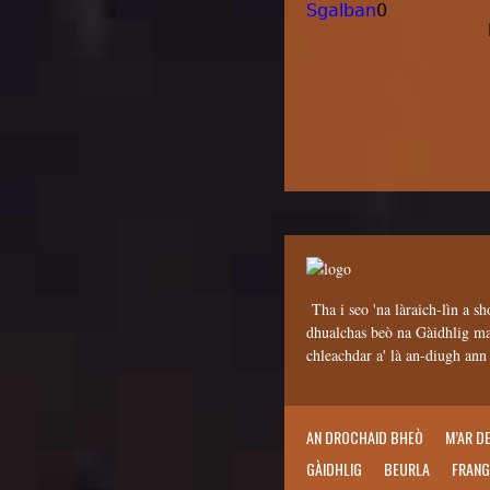
Sgalban
0
Tha i seo 'na làraich-lìn a sh
dhualchas beò na Gàidhlig mar
chleachdar a' là an-diugh an
AN DROCHAID BHEÒ
M’AR D
GÀIDHLIG
BEURLA
FRANG