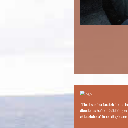
Tha i seo 'na làraich-lìn a sh
dhualchas beò na Gàidhlig mar
chleachdar a' là an-diugh an