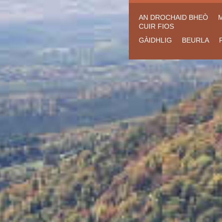
AN DROCHAID BHEÒ
CUIR FIOS
GÀIDHLIG
BEURLA