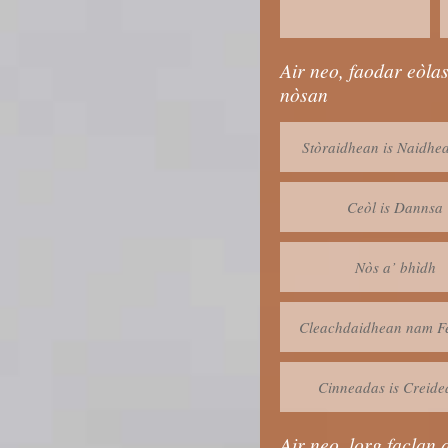
Air neo, faodar eòla
nòsan
Stòraidhean is Naidhe
Ceòl is Dannsa
Nòs a’ bhìdh
Cleachdaidhean nam Fé
Cinneadas is Creid
Air neo, lorg faclan