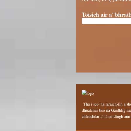
Toisich air a' bhrat
Tha i seo 'na làraich-lìn a sh
dhualchas beò na Gàidhlig mar
chleachdar a' là an-diugh an