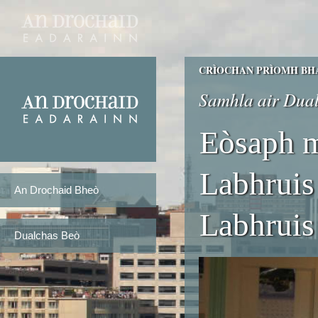
CRÌOCHAN PRÌOMH BHA
Samhla air Dual
Eòsaph m
Labhruis
An Drochaid Bheò
Labhruis
Dualchas Beò