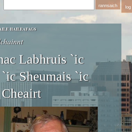
log
ILE HAILEAFAGS
chainnt
ac Labhruis `ic
 `ic Sheumais `ic
 Cheairt