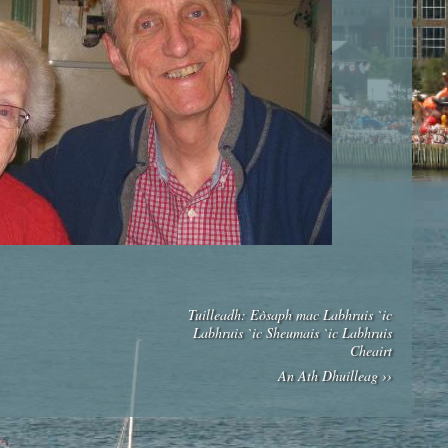
Tuilleadh: Eòsaph mac Labhruis `ic
Labhruis `ic Sheumais `ic Labhruis
Cheairt
An Ath Dhuilleag ››