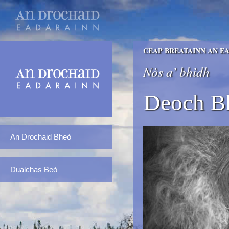
CEAP BREATAINN AN E
Nòs a’ bhìdh
Deoch B
An Drochaid Bheò
Dualchas Beò