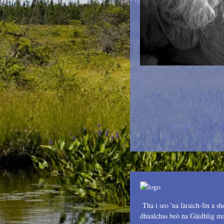
Tha i seo 'na làraich-lìn a sh
dhualchas beò na Gàidhlig mar