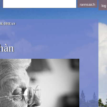
log
AR-DHEAS
hàn