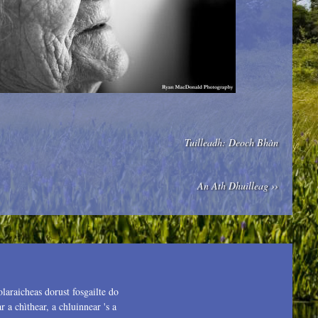
Tuilleadh: Deoch Bhàn
An Ath Dhuilleag ››
olaraicheas dorust fosgailte do
 a chìthear, a chluinnear 's a