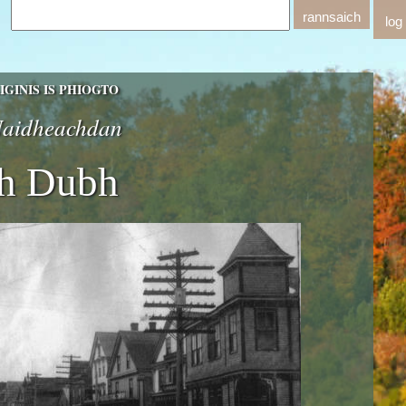
log
GINIS IS PHIOGTO
 Naidheachdan
ch Dubh