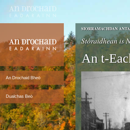
SIORRAMACHDAN ANTAI
Stòraidhean is
An t-Ea
An Drochaid Bheò
Dualchas Beò