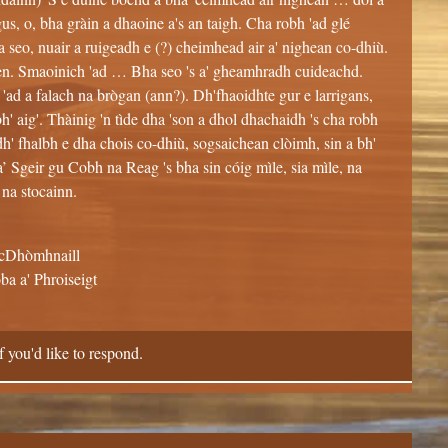
s, o, bha gràin a dhaoine a's an taigh. Cha robh 'ad glé
a seo, nuair a ruigeadh e (?) cheimhead air a' nighean co-dhiù.
en. Smaoinich 'ad … Bha seo 's a' gheamhradh cuideachd.
'ad a falach na brògan (ann?). Dh'fhaoidhte gur e larrigans,
' aig'. Thàinig 'n tìde dha 'son a dhol dhachaidh 's cha robh
dh' fhalbh e dha chois co-dhiù, sogsaichean clòimh, sin a bh'
a’ Sgeir gu Cobh na Reag 's bha sin cóig mìle, sia mìle, na
na stocainn.
icDhòmhnaill
ba a' Phroiseigt
f you'd like to respond.