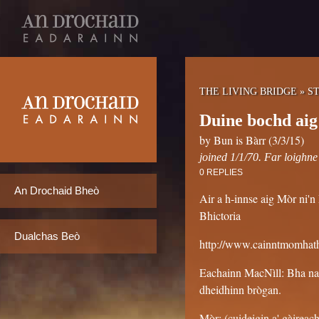
THE LIVING BRIDGE
»
S
Duine bochd ai
by Bun is Bàrr (3/3/15)
joined 1/1/70. Far loighne
0 REPLIES
An Drochaid Bheò
Air a h-innse aig Mòr ni
Bhictoria
Dualchas Beò
http://www.cainntmomhat
Eachainn MacNìll: Bha nai
dheidhinn brògan.
Mòr: (cuideigin a' gàireac