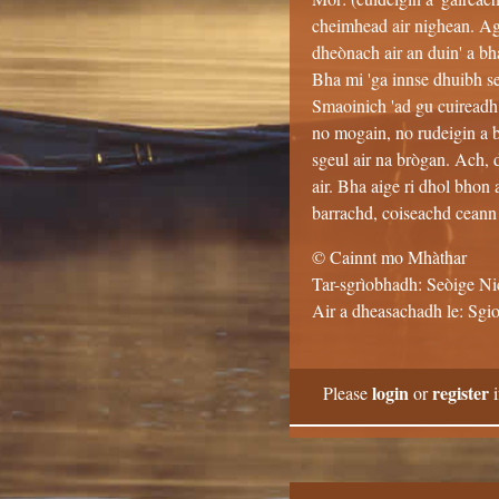
cheimhead air nighean. Agu
dheònach air an duin' a bh
Bha mi 'ga innse dhuibh s
Smaoinich 'ad gu cuireadh 
no mogain, no rudeigin a bh
sgeul air na brògan. Ach, 
air. Bha aige ri dhol bhon 
barrachd, coiseachd ceann 
© Cainnt mo Mhàthar
Tar-sgrìobhadh: Seòige N
Air a dheasachadh le: Sgio
login
register
Please
or
i