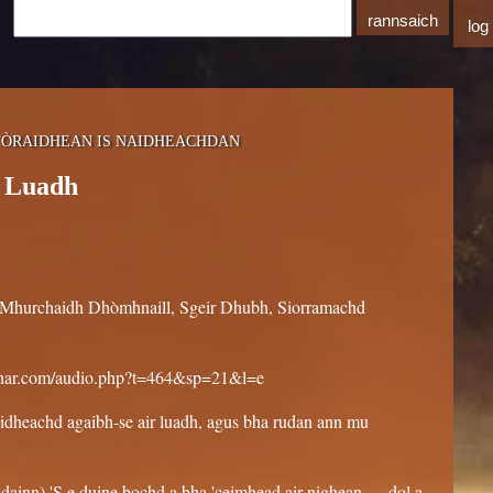
log
TÒRAIDHEAN IS NAIDHEACHDAN
g Luadh
'n Mhurchaidh Dhòmhnaill, Sgeir Dhubh, Siorramachd
har.com/audio.php?t=464&sp=21&l=e
dheachd agaibh-se air luadh, agus bha rudan ann mu
hdainn) 'S e duine bochd a bha 'ceimhead air nighean … dol a