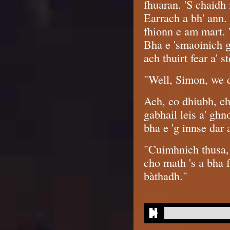
fhuaran. 'S chaidh 
Earrach a bh' ann.
fhionn e am mart. '
Bha e 'smaoinich gu
ach thuirt fear a' s
"Well, Simon, we d
Ach, co dhiubh, ch
gabhail leis a' gh
bha e 'g innse dar 
"Cuimhnich thusa, 
cho math 's a bha f
bàthadh."