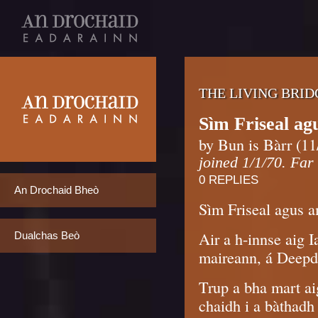
THE LIVING BRID
Sìm Friseal a
by Bun is Bàrr (11
joined 1/1/70. Far
0 REPLIES
An Drochaid Bheò
Sìm Friseal agus 
Air a h-innse aig
Dualchas Beò
maireann, á Deepd
Trup a bha mart ai
chaidh i a bàthadh 