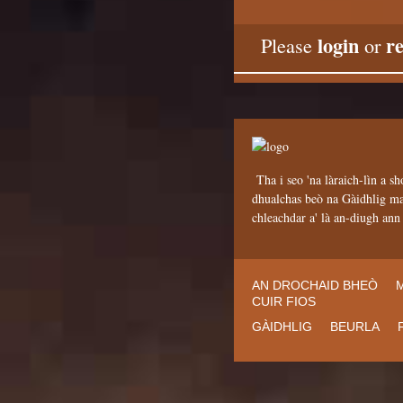
login
re
Please
or
Tha i seo 'na làraich-lìn a sh
dhualchas beò na Gàidhlig mar
chleachdar a' là an-diugh an
AN DROCHAID BHEÒ
CUIR FIOS
GÀIDHLIG
BEURLA