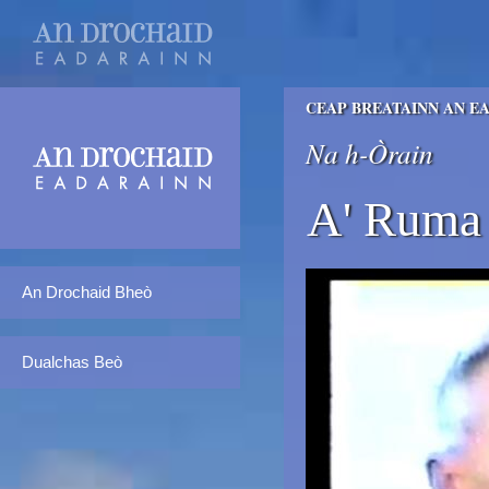
CEAP BREATAINN AN E
Na h-Òrain
A' Ruma
An Drochaid Bheò
Dualchas Beò