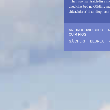
Tha i seo 'na làraich-lìn a sh
dhualchas beò na Gàidhlig mar
chleachdar a' là an-diugh an
AN DROCHAID BHEÒ
CUIR FIOS
GÀIDHLIG
BEURLA