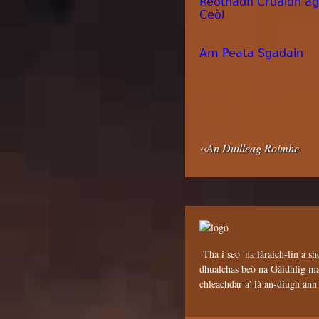
Reòthadh Cruaidh a
Ceòl
Am Peata Sgadain
‹‹An Duilleag Roimhe
Tha i seo 'na làraich-lìn a sh
dhualchas beò na Gàidhlig mar
chleachdar a' là an-diugh an