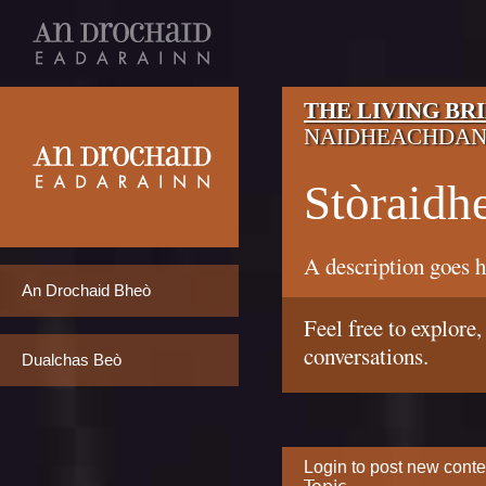
THE LIVING BR
NAIDHEACHDA
Stòraidh
A description goes h
An Drochaid Bheò
Feel free to explore,
conversations.
Dualchas Beò
Login
to post new conten