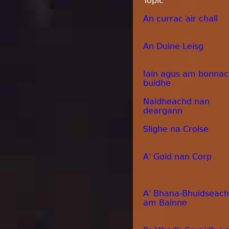
Topic
An currac air chall
An Duine Leisg
Iain agus am bonna
buidhe
Naidheachd nan
deargann
Slighe na Croise
A' Goid nan Corp
A' Bhana-Bhuidseach
am Bainne