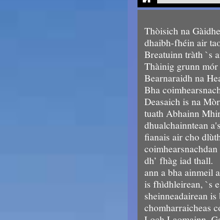
Thòisich na Gàidhe
dhaibh-fhéin air t
Breatuinn tràth `s
Thàinig grunn mór 
Bearnaraidh na Hea
Bha coimhearsnach
Deasaich is na Mòra
tuath Abhainn Mhi
dhualchainntean a's
fianais air cho dlùt
coimhearsnachdan a
dh’ fhàg iad thall.
ann a bha ainmeil a
is fhìdhleirean, `s 
sheinneadairean is 
chomharraicheas c
Loch Laomainn, Ga