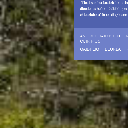
Tha i seo 'na làraich-lìn a sh
dhualchas beò na Gàidhlig mar
chleachdar a' là an-diugh an
AN DROCHAID BHEÒ
CUIR FIOS
GÀIDHLIG
BEURLA