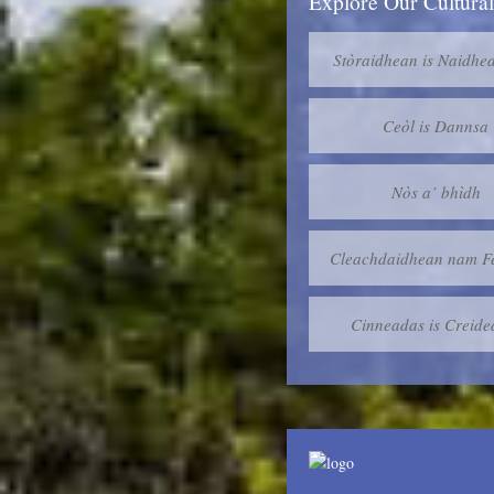
Explore Our Cultural
Stòraidhean is Naidhe
Ceòl is Dannsa
Nòs a’ bhìdh
Cleachdaidhean nam Fé
Cinneadas is Creid