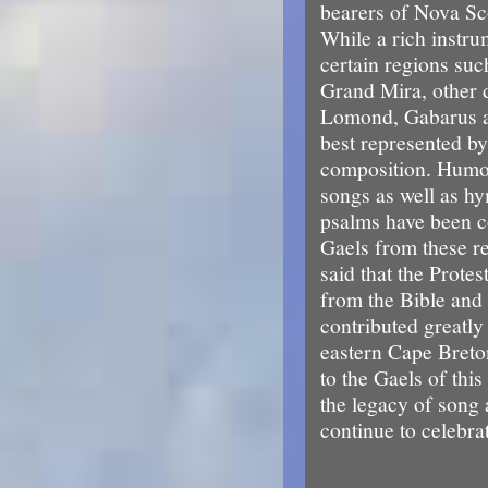
bearers of Nova S
While a rich instrum
certain regions suc
Grand Mira, other d
Lomond, Gabarus a
best represented b
composition. Humor
songs as well as h
psalms have been 
Gaels from these re
said that the Protes
from the Bible and
contributed greatly
eastern Cape Breto
to the Gaels of thi
the legacy of song 
continue to celebrat