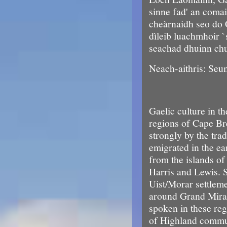
sinne fad' an comai
cheàrnaidh seo do 
dìleib luachmhoir `s
seachad dhuinn chu
Neach-aithris: Se
Gaelic culture in t
regions of Cape Br
strongly by the tra
emigrated in the ea
from the islands of
Harris and Lewis. 
Uist/Morar settlem
around Grand Mira. 
spoken in these regi
of Highland commun