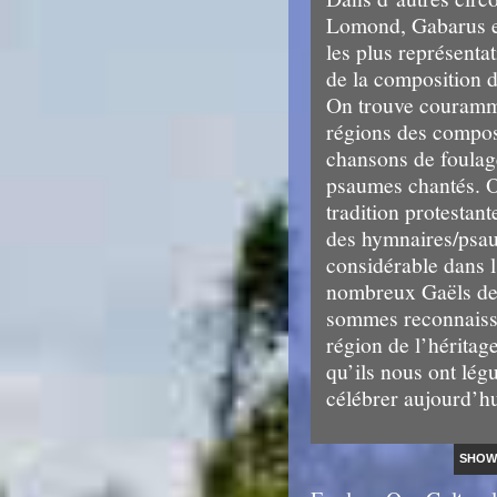
Lomond, Gabarus et
les plus représentat
de la composition 
On trouve couramme
régions des compos
chansons de foulag
psaumes chantés. On
tradition protestant
des hymnaires/psaut
considérable dans l
nombreux Gaëls de
sommes reconnaissa
région de l’héritag
qu’ils nous ont légu
célébrer aujourd’hu
SHOW